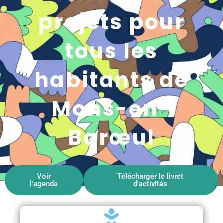
projets pour
tous les
habitants de
Mons-en-
Barœul
Voir
Télécharger le livret
l'agenda
d'activités