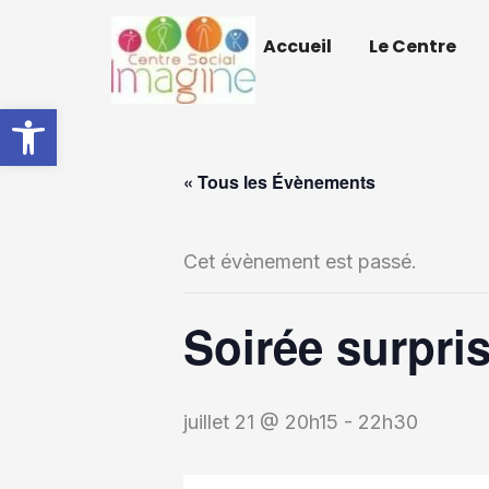
Aller
Accueil
Le Centre
au
contenu
Ouvrir la barre d’outils
« Tous les Évènements
Cet évènement est passé.
Soirée surpris
juillet 21 @ 20h15
-
22h30